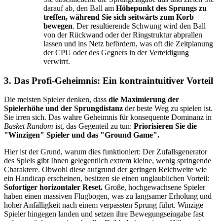
darauf ab, den Ball am
Höhepunkt des Sprungs zu
treffen, während Sie sich seitwärts zum Korb
bewegen
. Der resultierende Schwung wird den Ball
von der Rückwand oder der Ringstruktur abprallen
lassen und ins Netz befördern, was oft die Zeitplanung
der CPU oder des Gegners in der Verteidigung
verwirrt.
3. Das Profi-Geheimnis: Ein kontraintuitiver Vorteil
Die meisten Spieler denken, dass
die Maximierung der
Spielerhöhe und der Sprungdistanz
der beste Weg zu spielen ist.
Sie irren sich. Das wahre Geheimnis für konsequente Dominanz in
Basket Random
ist, das Gegenteil zu tun:
Priorisieren Sie die
"Winzigen" Spieler und das "Ground Game".
Hier ist der Grund, warum dies funktioniert: Der Zufallsgenerator
des Spiels gibt Ihnen gelegentlich extrem kleine, wenig springende
Charaktere. Obwohl diese aufgrund der geringen Reichweite wie
ein Handicap erscheinen, besitzen sie einen unglaublichen Vorteil:
Sofortiger horizontaler Reset.
Große, hochgewachsene Spieler
haben einen massiven Flugbogen, was zu langsamer Erholung und
hoher Anfälligkeit nach einem verpassten Sprung führt. Winzige
Spieler hingegen landen und setzen ihre Bewegungseingabe fast