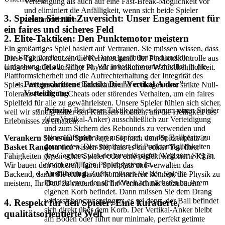
Verteidigung als auch auf eine Fast-Break-Möglichkeit vor
und eliminiert die Anfälligkeit, wenn sich beide Spieler
3. Spielen Sie mit Zuversicht: Unser Engagement für
zusammenballen.
ein faires und sicheres Feld
2. Elite-Taktiken: Den Punktemotor meistern
Ein großartiges Spiel basiert auf Vertrauen. Sie müssen wissen, dass
Ihre Siege verdient sind, Ihre Daten geschützt sind und die
Diese Taktiken nutzen die Kernmechanik der Positionskontrolle aus
Umgebung für alle sicher ist. Wir investieren unermüdlich in die
und verwandeln zufällige Physik in kalkulierte Wahrscheinlichkeit.
Plattformsicherheit und die Aufrechterhaltung der Integrität des
Fortgeschrittene Taktik: Die "Vertikal-Anker"-
Spiels. Wir garantieren Datenschutz und verfolgen eine strikte Null-
Verteidigung
Toleranz-Politik für Cheats oder störendes Verhalten, um ein faires
Spielfeld für alle zu gewährleisten. Unsere Spieler fühlen sich sicher,
Prinzip:
Bei dieser Taktik geht es darum, einen Spieler
weil wir ständig hinter den Kulissen arbeiten, um die Heiligkeit des
(den Vertikal-Anker) ausschließlich zur Verteidigung
Erlebnisses zu erhalten.
und zum Sichern des Rebounds zu verwenden und
seinen Offensivwert zu opfern, um den Ballbesitz zu
Verankern Sie es im Spiel:
Jagen Sie nach dem Spitzenplatz in
garantieren. Dies minimiert die Punktemöglichkeiten
Basket Random
und wissen Sie, dass es ein echter Test Ihrer
des Gegners, was der zuverlässigste Weg zum Sieg in
Fähigkeiten gegen echte Spieler oder eine perfekt kalibrierte KI ist.
einem zufälligen Punktesystem ist.
Wir bauen den sicheren, fairen Spielplatz und verwalten das
Ausführung:
Zuerst müssen Sie den Spieler
Backend, damit Sie sich darauf konzentrieren können, die Physik zu
identifizieren, der sich derzeit am nächsten an Ihrem
meistern, Ihr Duo zu steuern und Ihr Vermächtnis aufzubauen.
eigenen Korb befindet. Dann müssen Sie dem Drang
widerstehen, zu springen, es sei denn, der Ball befindet
4. Respekt für den Spieler: Eine kuratierte,
sich direkt über dem Korb. Der Vertikal-Anker bleibt
qualitätsorientierte Welt
am Boden oder führt nur minimale, perfekt getimte