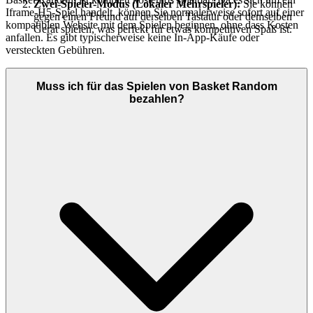
Zwei-Spieler-Modus (Lokaler Mehrspieler):
Sie können
Iframe-H5-Spiel handelt, können Sie normalerweise sofort auf einer
gegen einen Freund auf derselben Tastatur oder demselben
kompatiblen Website mit dem Spielen beginnen, ohne dass Kosten
Gerät spielen, was perfekt für etwas kompetitiven Spaß ist.
anfallen. Es gibt typischerweise keine In-App-Käufe oder
versteckten Gebühren.
Muss ich für das Spielen von Basket Random
bezahlen?