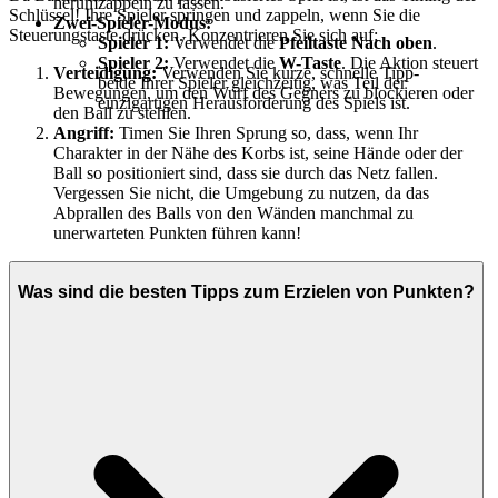
herumzappeln zu lassen.
Schlüssel! Ihre Spieler springen und zappeln, wenn Sie die
Zwei-Spieler-Modus:
Steuerungstaste drücken. Konzentrieren Sie sich auf:
Spieler 1:
Verwendet die
Pfeiltaste Nach oben
.
Spieler 2:
Verwendet die
W-Taste
. Die Aktion steuert
Verteidigung:
Verwenden Sie kurze, schnelle Tipp-
beide Ihrer Spieler gleichzeitig, was Teil der
Bewegungen, um den Wurf des Gegners zu blockieren oder
einzigartigen Herausforderung des Spiels ist.
den Ball zu stehlen.
Angriff:
Timen Sie Ihren Sprung so, dass, wenn Ihr
Charakter in der Nähe des Korbs ist, seine Hände oder der
Ball so positioniert sind, dass sie durch das Netz fallen.
Vergessen Sie nicht, die Umgebung zu nutzen, da das
Abprallen des Balls von den Wänden manchmal zu
unerwarteten Punkten führen kann!
Was sind die besten Tipps zum Erzielen von Punkten?