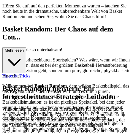
Hören Sie auf, auf den perfekten Moment zu warten – tauchen Sie
noch heute in die dramatische, unberechenbare Welt von Basket
Random ein und sehen Sie, wohin Sie das Chaos führt!
Basket Random: Der Chaos auf dem
Cou...
rt war noch nie so unterhaltsam!
Mehr lesen
Müde von vorhersehbaren Sportspielen? Was wäre, wenn wir Ihnen
sagen würden, dass es bei der größten Basketball-Herausforderung
nicht um Präzision geht, sondern um pure, glorreiche, physikbasierte
Anarchie?
Tipps & Tricks
Willkommen bei
Basket Random
, dem wilden Basketballspiel, das
Basket Random meistern: Ein
das Regelbuch aus dem Fenster wirft und es durch puren,
fortgeschrittener Strategie-Leitfaden
unberechenbaren Spaß ersetzt. Dies ist keine durchschnittliche
Basketballsimulation; es ist ein pixeliges Spektakel, bei dem jeder
Sprung, Dunk und Taucher von wunderbar übertriebener Physik
Willkommen in der taktischen Meisterklasse für
Basket Random
.
gesteuert wird. Sie werden in eine dynamische Welt geworfen, in
Vergessen Sie das beiläufige Chaos, das in der Zusammenfassung
der die einzige Konstante die Veränderung ist, wodurch
beschrieben wird; dieser Leitfaden ist für den Spieler gedacht, der
sichergestellt wird, dass keine zwei Spiele jemals wirklich gleich
die "Zufälligkeit" überwinden und eine vorhersagbare,
sind. Es ist eine wunderschön absurde Interpretation des Sports, die
gewinnbringende Methodik in ein physikbasiertes Spiel einbringen