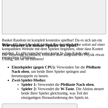
Basket Random ist komplett kostenlos spielbar! Da es sich um ein
Iframe-H5-Spiel handelt, können Sie normalerweise sofort auf einer
Wie steuere ich meine Spieler im Spiel?
kompatiblen Website mit dem Spielen beginnen, ohne dass Kosten
anfallen. Es gibt typischerweise keine In-App-Käufe oder
Die Steuerung ist einfach, erfordert aber aufgrund der Physik etwas
versteckten Gebühren.
Übung, um sie zu meistern!
Einzelspieler (gegen CPU):
Verwenden Sie die
Pfeiltaste
Nach oben
, um beide Ihrer Spieler springen und
herumzappeln zu lassen.
Zwei-Spieler-Modus:
Spieler 1:
Verwendet die
Pfeiltaste Nach oben
.
Spieler 2:
Verwendet die
W-Taste
. Die Aktion steuert
beide Ihrer Spieler gleichzeitig, was Teil der
einzigartigen Herausforderung des Spiels ist.