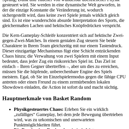
gesteuert wird. Sie werden in eine dynamische Welt geworfen, in
der die einzige Konstante die Veränderung ist, wodurch
sichergestellt wird, dass keine zwei Spiele jemals wirklich gleich
sind. Es ist eine wunderschön absurde Interpretation des Sports, die
gleichermaßen Lachen und hektisches Knöpfedrücken verspricht.
Die Kern-Gameplay-Schleife konzentriert sich auf hektische Zwei-
gegen-Zwei-Matches. In einem genialen Zug steuern Sie beide
Charaktere in Ihrem Team gleichzeitig mit nur einem Tastendruck.
Dieser einzigartige Mechanismus fügt eine Schicht entzückenden
Chaos hinzu; die Verwaltung von zwei Spielern mit einem Input
bedeutet, dass jeder Zug ein risikoreiches Spiel ist. Das Ziel ist
einfach – Ihren Gegner übertreffen –, aber um dies zu erreichen,
müssen Sie die hüpfende, unberechenbare Engine des Spiels
meistern. Egal, ob Sie im Einzelspielermodus gegen die fähige CPU
antreten oder einen Freund zu einem zermürbenden lokalen
Showdown einladen, die Action ist sofort da und macht süchtig.
Hauptmerkmale von Basket Random
Physikgesteuertes Chaos:
Erleben Sie ein wirklich
„zufälliges“ Gameplay, bei dem jede Bewegung übertrieben
wird, was zu urkomischen und unerwarteten
Punktmöglichkeiten führt.