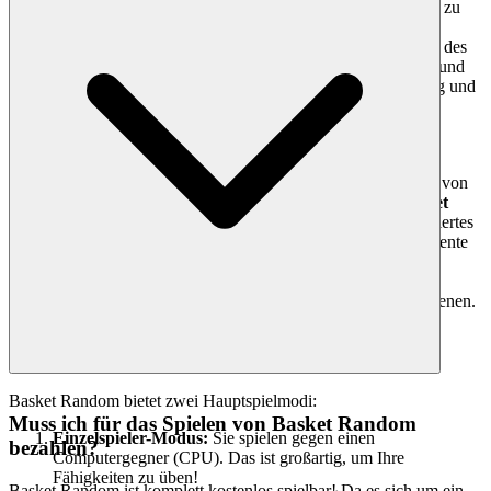
sie mit dem Durchsuchen endloser Listen mittelmäßiger Spiele zu
verschwenden. Wir sind Kuratoren, nicht nur Gastgeber. Jedes
Spiel, das auf unserer Plattform vorgestellt wird, einschließlich des
wild unberechenbaren
Basket Random
, wurde handverlesen und
rigoros getestet, um unsere hohen Standards für Spaß, Leistung und
Spielerengagement zu erfüllen. Unsere Benutzeroberfläche ist
sauber, schnell und unaufdringlich – entwickelt, um die Spiele
hervorzuheben, nicht den Datenmüll.
Verankern Sie es im Spiel:
Sie werden hier keine Tausenden von
generischen, geklonten Spielen finden. Wir präsentieren
Basket
Random
, weil wir glauben, dass sein einzigartiges, physikbasiertes
Steuerungsschema mit einer einzigen Taste und zufällige Elemente
es zu einem außergewöhnlichen, wirklich originellen Erlebnis
machen, das Ihre Zeit wert ist. Das ist unser kuratorisches
Versprechen: weniger Ablenkung, mehr Qualität, die Sie verdienen.
Basket Random bietet zwei Hauptspielmodi:
Muss ich für das Spielen von Basket Random
Einzelspieler-Modus:
Sie spielen gegen einen
bezahlen?
Computergegner (CPU). Das ist großartig, um Ihre
Fähigkeiten zu üben!
Basket Random ist komplett kostenlos spielbar! Da es sich um ein