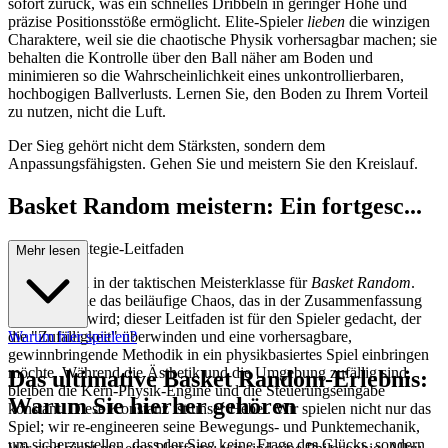
sofort zurück, was ein schnelles Dribbeln in geringer Höhe und
präzise Positionsstöße ermöglicht. Elite-Spieler
lieben
die winzigen
Charaktere, weil sie die chaotische Physik vorhersagbar machen; sie
behalten die Kontrolle über den Ball näher am Boden und
minimieren so die Wahrscheinlichkeit eines unkontrollierbaren,
hochbogigen Ballverlusts. Lernen Sie, den Boden zu Ihrem Vorteil
zu nutzen, nicht die Luft.
Der Sieg gehört nicht dem Stärksten, sondern dem
Anpassungsfähigsten. Gehen Sie und meistern Sie den Kreislauf.
Basket Random meistern: Ein fortgesc...
hrittener Strategie-Leitfaden
Mehr lesen
Willkommen in der taktischen Meisterklasse für
Basket Random
.
Vergessen Sie das beiläufige Chaos, das in der Zusammenfassung
beschrieben wird; dieser Leitfaden ist für den Spieler gedacht, der
die "Zufälligkeit" überwinden und eine vorhersagbare,
Warum hier spielen?
gewinnbringende Methodik in ein physikbasiertes Spiel einbringen
möchte. Während die Ästhetik und die Umgebung zufällig sind,
Das ultimative Basket Random-Erlebnis:
bleiben die Kern-Physik-Engine und die Steuerungseingabe
Warum Sie hierher gehören
konstant. Diese Konstanz ist unser Hebel. Wir spielen nicht nur das
Spiel; wir re-engineeren seine Bewegungs- und Punktemechanik,
um sicherzustellen, dass der Sieg keine Frage des Glücks, sondern