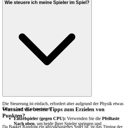
Wie steuere ich meine Spieler im Spiel?
Die Steuerung ist einfach, erfordert aber aufgrund der Physik etwas
Übung, um sie zu meistern!
Was sind die besten Tipps zum Erzielen von
Punkten?
Einzelspieler (gegen CPU):
Verwenden Sie die
Pfeiltaste
Nach oben
, um beide Ihrer Spieler springen und
Da Basket Random ein physikbasiertes Spiel ist, ist das Timing der