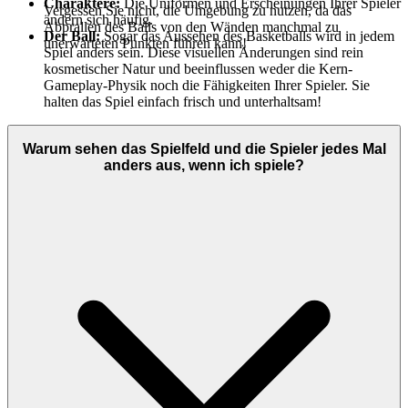
Charaktere:
Die Uniformen und Erscheinungen Ihrer Spieler
Vergessen Sie nicht, die Umgebung zu nutzen, da das
ändern sich häufig.
Abprallen des Balls von den Wänden manchmal zu
Der Ball:
Sogar das Aussehen des Basketballs wird in jedem
unerwarteten Punkten führen kann!
Spiel anders sein. Diese visuellen Änderungen sind rein
kosmetischer Natur und beeinflussen weder die Kern-
Gameplay-Physik noch die Fähigkeiten Ihrer Spieler. Sie
halten das Spiel einfach frisch und unterhaltsam!
Warum sehen das Spielfeld und die Spieler jedes Mal
anders aus, wenn ich spiele?