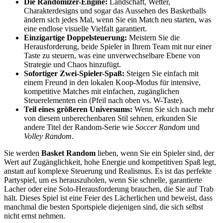
Die Randomizer-Engine:
Landschaft, Wetter,
Charakterdesigns und sogar das Aussehen des Basketballs
ändern sich jedes Mal, wenn Sie ein Match neu starten, was
eine endlose visuelle Vielfalt garantiert.
Einzigartige Doppelsteuerung:
Meistern Sie die
Herausforderung, beide Spieler in Ihrem Team mit nur einer
Taste zu steuern, was eine unverwechselbare Ebene von
Strategie und Chaos hinzufügt.
Sofortiger Zwei-Spieler-Spaß:
Steigen Sie einfach mit
einem Freund in den lokalen Koop-Modus für intensive,
kompetitive Matches mit einfachen, zugänglichen
Steuerelementen ein (Pfeil nach oben vs. W-Taste).
Teil eines größeren Universums:
Wenn Sie sich nach mehr
von diesem unberechenbaren Stil sehnen, erkunden Sie
andere Titel der Random-Serie wie
Soccer Random
und
Volley Random
.
Sie werden
Basket Random
lieben, wenn Sie ein Spieler sind, der
Wert auf Zugänglichkeit, hohe Energie und kompetitiven Spaß legt,
anstatt auf komplexe Steuerung und Realismus. Es ist das perfekte
Partyspiel, um es herauszuholen, wenn Sie schnelle, garantierte
Lacher oder eine Solo-Herausforderung brauchen, die Sie auf Trab
hält. Dieses Spiel ist eine Feier des Lächerlichen und beweist, dass
manchmal die besten Sportspiele diejenigen sind, die sich selbst
nicht ernst nehmen.