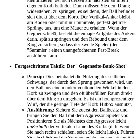
identifizieren, der sich derzeit am nächsten an Ihrem
eigenen Korb befindet. Dann müssen Sie dem Drang
widerstehen, zu springen, es sei denn, der Ball befindet
sich direkt über dem Korb. Der Vertikal-Anker bleibt
am Boden oder führt nur minimale, perfekt getimte
Sprünge aus, um eine Mauer zu erhalten. Wenn der
Gegner schießt, besteht die einzige Aufgabe des Ankers
darin, spät zu springen und den Rebound unter dem
Ring zu sichern, sodass der zweite Spieler (der
"Sammler") einen unangefochtenen Fast-Break
ausführen kann.
Fortgeschrittene Taktik: Der "Gegenseite-Bank-Shot"
Prinzip:
Dies beinhaltet die Nutzung des seitlichen
Schwungs, der durch den Sprung gewonnen wird, um
den Ball aus einem unkonventionellen Winkel in den
Korb zu zwingen und den oft überfüllten Raum direkt
über dem Ring zu umgehen. Es ist ein hochprozentiger
Wurf, der die geringe Tiefe der Korb-Hitbox ausnutzt.
Ausführung:
Sichern Sie zuerst den Ballbesitz und
bringen Sie den Ball mit dem Aggressor-Spieler vor.
Positionieren Sie als Nächstes den Aggressor leicht
außerhalb
der vertikalen Linie des Korbs (d. h. wenn
Sie nach rechts schießen, seien Sie leicht links). Führen
Sie abschließend die Sprungeingabe aus und zielen Sie