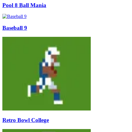
Pool 8 Ball Mania
Baseball 9
Retro Bowl College