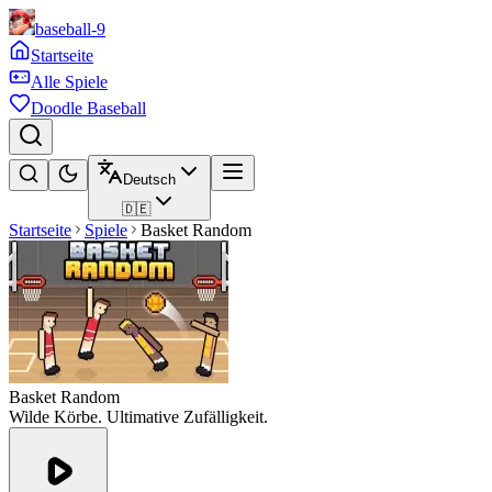
baseball-9
Startseite
Alle Spiele
Doodle Baseball
Deutsch
🇩🇪
Startseite
Spiele
Basket Random
Basket Random
Wilde Körbe. Ultimative Zufälligkeit.