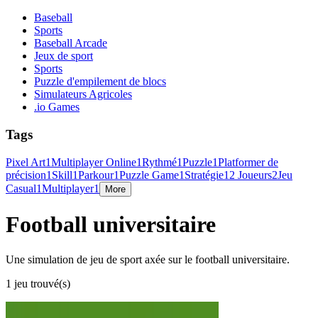
Baseball
Sports
Baseball Arcade
Jeux de sport
Sports
Puzzle d'empilement de blocs
Simulateurs Agricoles
.io Games
Tags
Pixel Art
1
Multiplayer Online
1
Rythmé
1
Puzzle
1
Platformer de
précision
1
Skill
1
Parkour
1
Puzzle Game
1
Stratégie
1
2 Joueurs
2
Jeu
Casual
1
Multiplayer
1
More
Football universitaire
Une simulation de jeu de sport axée sur le football universitaire.
1 jeu trouvé(s)