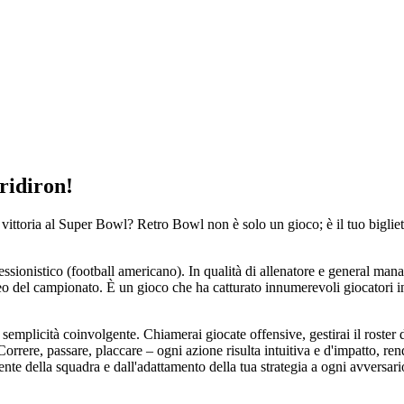
ridiron!
 vittoria al Super Bowl? Retro Bowl non è solo un gioco; è il tuo bigliet
ionistico (football americano). In qualità di allenatore e general manage
ofeo del campionato. È un gioco che ha catturato innumerevoli giocatori in 
icità coinvolgente. Chiamerai giocate offensive, gestirai il roster dell
orrere, passare, placcare – ogni azione risulta intuitiva e d'impatto, re
nte della squadra e dall'adattamento della tua strategia a ogni avversari