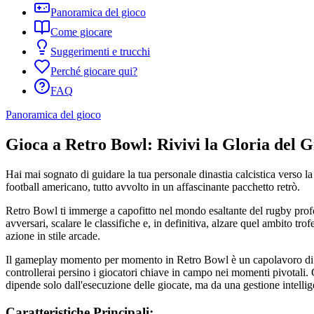
Panoramica del gioco
Come giocare
Suggerimenti e trucchi
Perché giocare qui?
FAQ
Panoramica del gioco
Gioca a Retro Bowl: Rivivi la Gloria del G
Hai mai sognato di guidare la tua personale dinastia calcistica verso la
football americano, tutto avvolto in un affascinante pacchetto retrò.
Retro Bowl ti immerge a capofitto nel mondo esaltante del rugby profess
avversari, scalare le classifiche e, in definitiva, alzare quel ambito tr
azione in stile arcade.
Il gameplay momento per momento in Retro Bowl è un capolavoro di sempl
controllerai persino i giocatori chiave in campo nei momenti pivotali. C
dipende solo dall'esecuzione delle giocate, ma da una gestione intellige
Caratteristiche Principali: