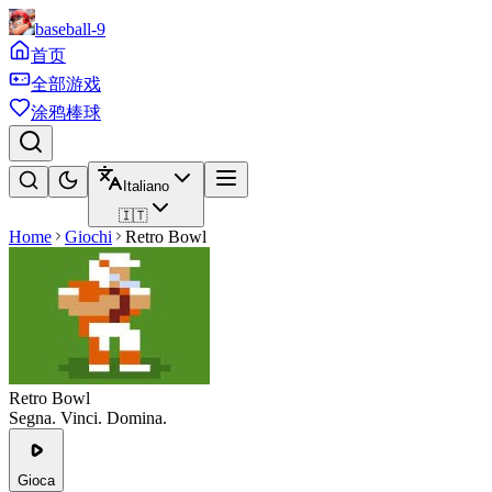
baseball-9
首页
全部游戏
涂鸦棒球
Italiano
🇮🇹
Home
Giochi
Retro Bowl
Retro Bowl
Segna. Vinci. Domina.
Gioca