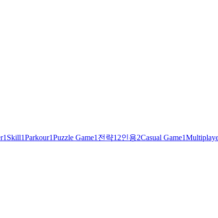
r
1
Skill
1
Parkour
1
Puzzle Game
1
전략
1
2인용
2
Casual Game
1
Multiplay