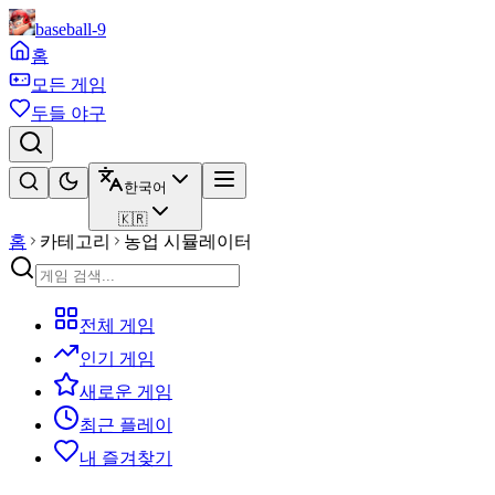
baseball-9
홈
모든 게임
두들 야구
한국어
🇰🇷
홈
카테고리
농업 시뮬레이터
전체 게임
인기 게임
새로운 게임
최근 플레이
내 즐겨찾기