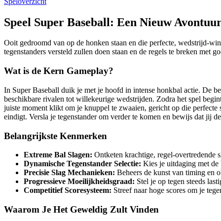
Speloverzicht
Speel Super Baseball: Een Nieuw Avontuu
Ooit gedroomd van op de honken staan en die perfecte, wedstrijd-winne
tegenstanders versteld zullen doen staan en de regels te breken met god
Wat is de Kern Gameplay?
In Super Baseball duik je met je hoofd in intense honkbal actie. De bel
beschikbare rivalen tot willekeurige wedstrijden. Zodra het spel begin
juiste moment klikt om je knuppel te zwaaien, gericht op die perfecte
eindigt. Versla je tegenstander om verder te komen en bewijs dat jij 
Belangrijkste Kenmerken
Extreme Bal Slagen:
Ontketen krachtige, regel-overtredende s
Dynamische Tegenstander Selectie:
Kies je uitdaging met de 
Precisie Slag Mechanieken:
Beheers de kunst van timing en ob
Progressieve Moeilijkheidsgraad:
Stel je op tegen steeds last
Competitief Scoresysteem:
Streef naar hoge scores om je tege
Waarom Je Het Geweldig Zult Vinden