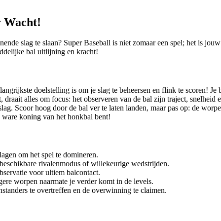
r Wacht!
nde slag te slaan? Super Baseball is niet zomaar een spel; het is jouw 
delijke bal uitlijning en kracht!
angrijkste doelstelling is om je slag te beheersen en flink te scoren! J
t, draait alles om focus: het observeren van de bal zijn traject, snelhei
 slag. Scoor hoog door de bal ver te laten landen, maar pas op: de worp
de ware koning van het honkbal bent!
lagen om het spel te domineren.
beschikbare rivalenmodus of willekeurige wedstrijden.
servatie voor ultiem balcontact.
igere worpen naarmate je verder komt in de levels.
nstanders te overtreffen en de overwinning te claimen.