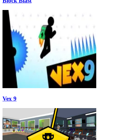
Block Blast
Vex 9