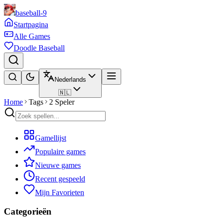
baseball-9
Startpagina
Alle Games
Doodle Baseball
Nederlands
🇳🇱
Home
Tags
2 Speler
Gamellijst
Populaire games
Nieuwe games
Recent gespeeld
Mijn Favorieten
Categorieën