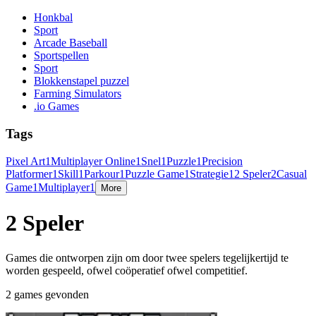
Honkbal
Sport
Arcade Baseball
Sportspellen
Sport
Blokkenstapel puzzel
Farming Simulators
.io Games
Tags
Pixel Art
1
Multiplayer Online
1
Snel
1
Puzzle
1
Precision
Platformer
1
Skill
1
Parkour
1
Puzzle Game
1
Strategie
1
2 Speler
2
Casual
Game
1
Multiplayer
1
More
2 Speler
Games die ontworpen zijn om door twee spelers tegelijkertijd te
worden gespeeld, ofwel coöperatief ofwel competitief.
2 games gevonden