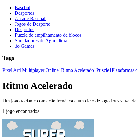
Basebol
Desportos
Arcade Baseball
Jogos de Desporto
Desportos
Puzzle de empilhamento de blocos
Simuladores de Agricultura
.io Games
Tags
Pixel Art
1
Multiplayer Online
1
Ritmo Acelerado
1
Puzzle
1
Plataformas 
Ritmo Acelerado
Um jogo viciante com ação frenética e um ciclo de jogo irresistível de
1 jogo encontrados