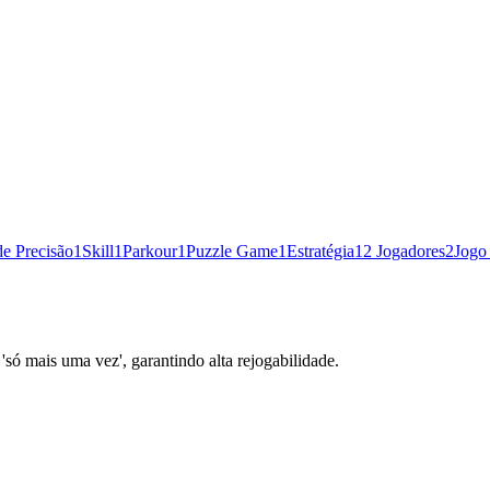
de Precisão
1
Skill
1
Parkour
1
Puzzle Game
1
Estratégia
1
2 Jogadores
2
Jogo
 'só mais uma vez', garantindo alta rejogabilidade.