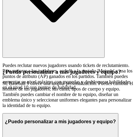
Puedes reclutar nuevos jugadores usando tickets de reclutamiento.
Para mejorar a los jugadores, accede a la pestaña 'Mejorar' y usa los
¿Puedo personalizar a mis jugadores y equipo?
puntos de atributo (AP) ganados en los partidos. También puedes
aumentar su nivel máximo con monedas y desbloquear habilidades
Sí, Baseball 9 ofrece una amplia personalización. Puedes cambiar el
en el nivel 10 con puntos de habilidad.
nombre de tus jugadores, sus caras, tipos de cuerpo y equipo.
También puedes cambiar el nombre de tu equipo, diseñar un
emblema único y seleccionar uniformes elegantes para personalizar
la identidad de tu equipo.
¿Puedo personalizar a mis jugadores y equipo?