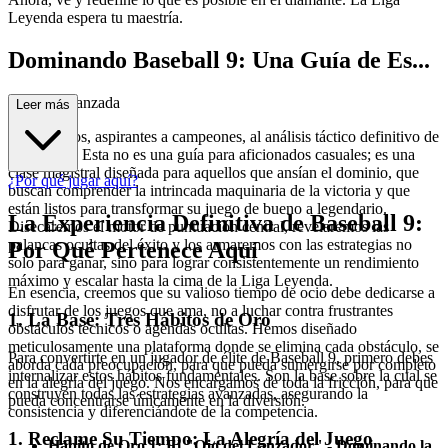
Leyenda espera tu maestría.
Dominando Baseball 9: Una Guía de Es...
trategia Avanzada
Leer más
Bienvenidos, aspirantes a campeones, al análisis táctico definitivo de
Baseball 9. Esta no es una guía para aficionados casuales; es una
clase magistral diseñada para aquellos que ansían el dominio, que
¿Por qué jugar aquí?
buscan comprender la intrincada maquinaria de la victoria y que
están listos para transformar su juego de bueno a legendario.
La Experiencia Definitiva de Baseball 9:
Disecaremos el motor de puntuación central, revelaremos las
palancas ocultas del éxito y los armaremos con las estrategias no
Por Qué Pertenece Aquí
solo para ganar, sino para lograr consistentemente un rendimiento
máximo y escalar hasta la cima de la Liga Leyenda.
En esencia, creemos que su valioso tiempo de ocio debe dedicarse a
disfrutar de los juegos que ama, no a luchar contra frustrantes
1. La Base: Tres Hábitos de Oro
obstáculos técnicos o agendas ocultas. Hemos diseñado
meticulosamente una plataforma donde se elimina cada obstáculo, se
Para convertirte en un jugador de élite de Baseball 9, primero debes
aborda cada preocupación, para que pueda sumergirse por completo
internalizar estos hábitos fundamentales. Son la base sobre la cual se
en la alegría del juego. Nos encargamos de toda la fricción, para que
construyen todas las estrategias avanzadas, asegurando la
pueda concentrarse únicamente en la diversión.
consistencia y diferenciándote de la competencia.
1. Reclame Su Tiempo: La Alegría del Juego
Hábito de Oro 1: El "Ojo del Lanzador" - Dominando la