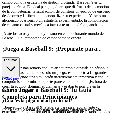
campo como la estrategia de gestión profunda, Baseball 9 es tu
pareja perfecta. Es ideal para jugadores que disfrutan de la emoción
de la competencia, la satisfacción de construir un equipo de ensueño
desde cero y la libertad de personalizar su experiencia. Ya seas un
aficionado ocasional o un estratega experimentado, la combinación
de encanto casual y mecánica intensa te mantendrá enganchado.
¡Átate los tacos y entra hoy mismo en el emocionante mundo de
Baseball 9: tu temporada de campeonato te espera!
¡Juega a Baseball 9: ¡Prepárate para...
el plato!
Leer más
¿Alguna vez has soñado con llevar a tu propia dinastía de béisbol a
la gloria? Baseball 9 no es solo un juego; es tu billete a las grandes
ligas, ofreciendo una simulación increíblemente inmersiva y con un
Cómo jugar
compromiso interminable que te pone en control total. ¡Es hora de
crear tu equipo, dominar el diamante y grabar tu nombre en la
Cómo Jugar a Baseball 9: Tu Guía
historia del béisbol!
Completa para Principiantes
¿Cuál es la jugabilidad principal?
¡Bienvenido a Baseball 9! Prepárate para pisar el diamante y
En esencia, Baseball 9 se trata de dominio estratégico y acción
experimentar la emoción del pasatiempo favorito de Estados Unidos.