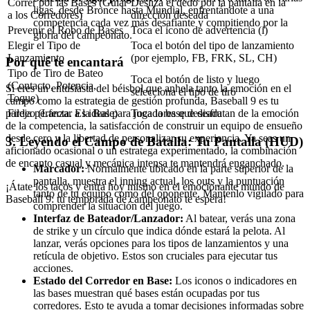
Correr por las Bases (Guiar
Desliza el dedo por la pantalla en la
ligas, desde Bronce hasta Mundial, enfrentándote a una
a los Corredores)
dirección deseada
competencia cada vez más desafiante y compitiendo por la
Prevenir el Robo de Bases
Toca el icono de advertencia (i)
gloria del campeonato.
Elegir el Tipo de
Toca el botón del tipo de lanzamiento
Lanzamiento
(por ejemplo, FB, FRK, SL, CH)
Por qué te encantará
Tipo de Tiro de Bateo
Toca el botón de listo y luego
(Contacto, Potencia,
Si eres un entusiasta del béisbol que anhela tanto la emoción en el
selecciona el tipo de tiro
Toque)
campo como la estrategia de gestión profunda, Baseball 9 es tu
Fildeo (Lanzar a la Base)
Toca la base deseada
pareja perfecta. Es ideal para jugadores que disfrutan de la emoción
de la competencia, la satisfacción de construir un equipo de ensueño
desde cero y la libertad de personalizar su experiencia. Ya seas un
3. Leyendo el Campo de Batalla: Tu Pantalla (HUD)
aficionado ocasional o un estratega experimentado, la combinación
de encanto casual y mecánica intensa te mantendrá enganchado.
Marcador:
Normalmente ubicado en la parte superior de la
pantalla, muestra el inning actual, los outs y la puntuación
¡Átate los tacos y entra hoy mismo en el emocionante mundo de
tanto de tu equipo como del oponente. Mantenlo vigilado para
Baseball 9: tu temporada de campeonato te espera!
comprender la situación del juego.
Interfaz de Bateador/Lanzador:
Al batear, verás una zona
de strike y un círculo que indica dónde estará la pelota. Al
lanzar, verás opciones para los tipos de lanzamientos y una
retícula de objetivo. Estos son cruciales para ejecutar tus
acciones.
Estado del Corredor en Base:
Los iconos o indicadores en
las bases muestran qué bases están ocupadas por tus
corredores. Esto te ayuda a tomar decisiones informadas sobre