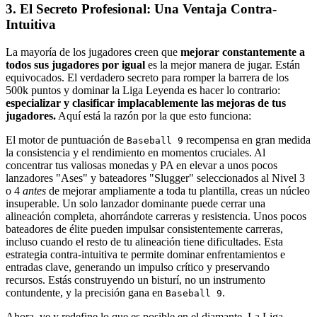
3. El Secreto Profesional: Una Ventaja Contra-
Intuitiva
La mayoría de los jugadores creen que
mejorar constantemente a
todos sus jugadores por igual
es la mejor manera de jugar. Están
equivocados. El verdadero secreto para romper la barrera de los
500k puntos y dominar la Liga Leyenda es hacer lo contrario:
especializar y clasificar implacablemente las mejoras de tus
jugadores.
Aquí está la razón por la que esto funciona:
El motor de puntuación de
recompensa en gran medida
Baseball 9
la consistencia y el rendimiento en momentos cruciales. Al
concentrar tus valiosas monedas y PA en elevar a unos pocos
lanzadores "Ases" y bateadores "Slugger" seleccionados al Nivel 3
o 4
antes
de mejorar ampliamente a toda tu plantilla, creas un núcleo
insuperable. Un solo lanzador dominante puede cerrar una
alineación completa, ahorrándote carreras y resistencia. Unos pocos
bateadores de élite pueden impulsar consistentemente carreras,
incluso cuando el resto de tu alineación tiene dificultades. Esta
estrategia contra-intuitiva te permite dominar enfrentamientos e
entradas clave, generando un impulso crítico y preservando
recursos. Estás construyendo un bisturí, no un instrumento
contundente, y la precisión gana en
.
Baseball 9
Ahora, ve y redefine lo que es posible en el diamante. La Liga