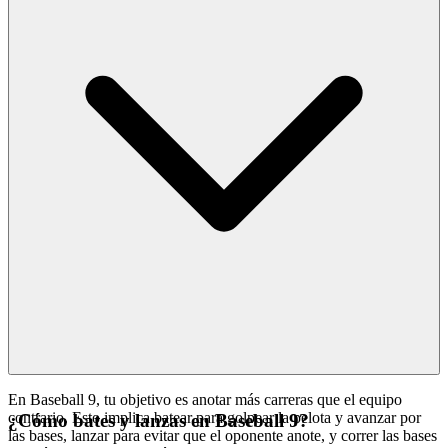
En Baseball 9, tu objetivo es anotar más carreras que el equipo
contrario. Esto implica batear para golpear la pelota y avanzar por
¿Cómo bates y lanzas en Baseball 9?
las bases, lanzar para evitar que el oponente anote, y correr las bases