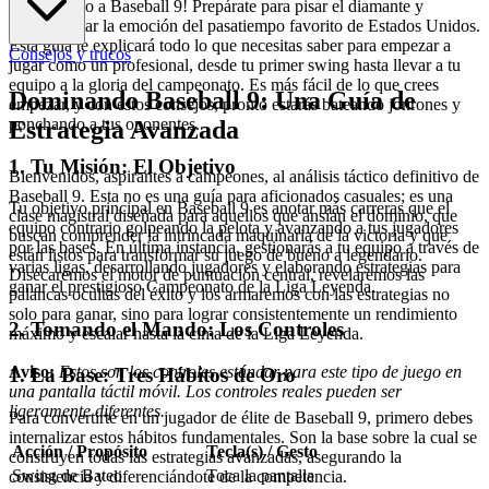
¡Bienvenido a Baseball 9! Prepárate para pisar el diamante y
experimentar la emoción del pasatiempo favorito de Estados Unidos.
Esta guía te explicará todo lo que necesitas saber para empezar a
Consejos y trucos
jugar como un profesional, desde tu primer swing hasta llevar a tu
equipo a la gloria del campeonato. Es más fácil de lo que crees
Dominando Baseball 9: Una Guía de
empezar, y con estos consejos, pronto estarás bateando jonrones y
ponchando a tus oponentes.
Estrategia Avanzada
1. Tu Misión: El Objetivo
Bienvenidos, aspirantes a campeones, al análisis táctico definitivo de
Baseball 9. Esta no es una guía para aficionados casuales; es una
Tu objetivo principal en Baseball 9 es anotar más carreras que el
clase magistral diseñada para aquellos que ansían el dominio, que
equipo contrario golpeando la pelota y avanzando a tus jugadores
buscan comprender la intrincada maquinaria de la victoria y que
por las bases. En última instancia, gestionarás a tu equipo a través de
están listos para transformar su juego de bueno a legendario.
varias ligas, desarrollando jugadores y elaborando estrategias para
Disecaremos el motor de puntuación central, revelaremos las
ganar el prestigioso Campeonato de la Liga Leyenda.
palancas ocultas del éxito y los armaremos con las estrategias no
solo para ganar, sino para lograr consistentemente un rendimiento
2. Tomando el Mando: Los Controles
máximo y escalar hasta la cima de la Liga Leyenda.
Aviso:
Estos son los controles estándar para este tipo de juego en
1. La Base: Tres Hábitos de Oro
una pantalla táctil móvil. Los controles reales pueden ser
ligeramente diferentes.
Para convertirte en un jugador de élite de Baseball 9, primero debes
internalizar estos hábitos fundamentales. Son la base sobre la cual se
Acción / Propósito
Tecla(s) / Gesto
construyen todas las estrategias avanzadas, asegurando la
Swing de Bateo
Toca la pantalla
consistencia y diferenciándote de la competencia.