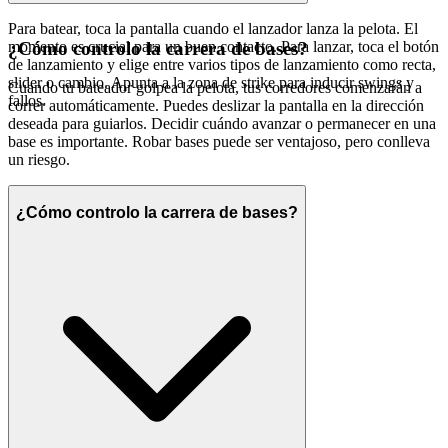
Para batear, toca la pantalla cuando el lanzador lanza la pelota. El
momento es crucial para un buen contacto. Para lanzar, toca el botón
¿Cómo controlo la carrera de bases?
de lanzamiento y elige entre varios tipos de lanzamiento como recta,
slider o cambio. Apunta a la zona de strike para inducir swings y
Cuando tu bateador golpea la pelota, tus corredores comenzarán a
fallos.
correr automáticamente. Puedes deslizar la pantalla en la dirección
deseada para guiarlos. Decidir cuándo avanzar o permanecer en una
base es importante. Robar bases puede ser ventajoso, pero conlleva
un riesgo.
¿Cómo controlo la carrera de bases?