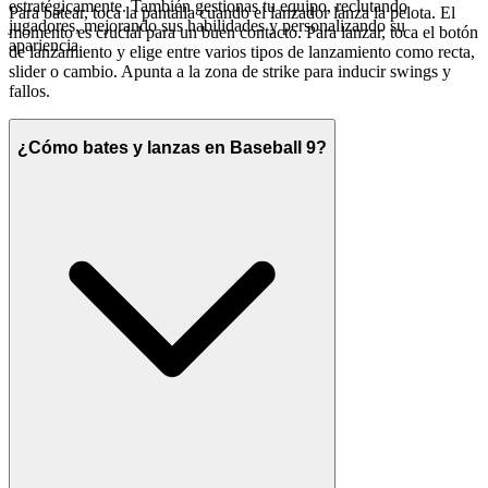
estratégicamente. También gestionas tu equipo, reclutando
Para batear, toca la pantalla cuando el lanzador lanza la pelota. El
jugadores, mejorando sus habilidades y personalizando su
momento es crucial para un buen contacto. Para lanzar, toca el botón
apariencia.
de lanzamiento y elige entre varios tipos de lanzamiento como recta,
slider o cambio. Apunta a la zona de strike para inducir swings y
fallos.
¿Cómo bates y lanzas en Baseball 9?