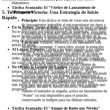
fildeadores.
Táctica Avanzada: El "Vórtice de Lanzamiento de
5. Tu Primera Victoria: Una Estrategia de Inicio
Microgestión"
Rápido
Principio:
Esta táctica se trata de crear una secuencia
de lanzamientos imbatible al microgestionar tus tipos y
En tu Primer Turno al Bate:
Concéntrate en hacer contacto.
ubicaciones de lanzamiento para inducir contacto débil
No te preocupes por batear jonrones de inmediato. Toca para
y maximizar los ponches, preservando así la resistencia
hacer swing cuando la pelota esté claramente dentro de la
de tu lanzador y minimizando las carreras del oponente.
zona de strike para familiarizarte con el tiempo y poner la
Ejecución:
Primero, identifica a los bateadores más
pelota en juego.
fuertes del oponente. Contra ellos, resiste la tentación
Al Lanzar Primero:
Cíñete a las bolas rápidas y los sliders
de lanzar solo bolas rápidas. En cambio, utiliza un
inicialmente. Apunta tus lanzamientos dentro de la zona de
"vórtice" de lanzamientos: comienza con una bola
strike. Esto te ayudará a obtener strikes y outs sin complicar
rápida exterior, luego una bola curva (slider o forkball)
las cosas con tipos de lanzamientos avanzados.
justo fuera de la placa, seguido de un cambio de
No Olvides la Gestión del Equipo:
Incluso en tus primeros
velocidad bajo y por dentro. La clave es variar
juegos, revisa la sección "Gestión del Equipo". Puedes
constantemente la velocidad y el movimiento, haciendo
reclutar nuevos jugadores con boletos de reclutamiento y
imposible que la IA prediga. También debes resistirte a
mejorar las estadísticas de tus jugadores existentes. Un equipo
lanzar más de dos lanzamientos del mismo tipo
más fuerte hará que ganar sea mucho más fácil a medida que
seguidos, incluso si fueron efectivos. Finalmente,
progreses.
cuando el bateador se engaña, activa un lanzamiento de
"Poder" (si está disponible) para el ponche,
conservando tu bullpen para las últimas entradas.
Táctica Avanzada: El "Ataque de Bateo por Niveles"