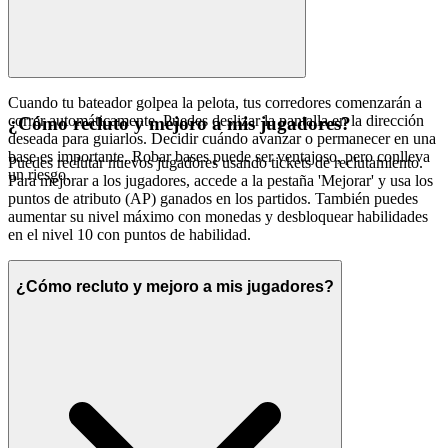
Cuando tu bateador golpea la pelota, tus corredores comenzarán a
correr automáticamente. Puedes deslizar la pantalla en la dirección
¿Cómo recluto y mejoro a mis jugadores?
deseada para guiarlos. Decidir cuándo avanzar o permanecer en una
base es importante. Robar bases puede ser ventajoso, pero conlleva
Puedes reclutar nuevos jugadores usando tickets de reclutamiento.
un riesgo.
Para mejorar a los jugadores, accede a la pestaña 'Mejorar' y usa los
puntos de atributo (AP) ganados en los partidos. También puedes
aumentar su nivel máximo con monedas y desbloquear habilidades
en el nivel 10 con puntos de habilidad.
¿Cómo recluto y mejoro a mis jugadores?