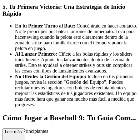
5. Tu Primera Victoria: Una Estrategia de Inicio
Rápido
En tu Primer Turno al Bate:
Concéntrate en hacer contacto.
No te preocupes por batear jonrones de inmediato. Toca para
hacer swing cuando la pelota esté claramente dentro de la
zona de strike para familiarizarte con el tiempo y poner la
pelota en juego.
Al Lanzar Primero:
Cíñete a las bolas rápidas y los sliders
inicialmente. Apunta tus lanzamientos dentro de la zona de
strike. Esto te ayudará a obtener strikes y outs sin complicar
las cosas con tipos de lanzamientos avanzados.
No Olvides la Gestión del Equipo:
Incluso en tus primeros
juegos, revisa la sección "Gestión del Equipo". Puedes
reclutar nuevos jugadores con boletos de reclutamiento y
mejorar las estadísticas de tus jugadores existentes. Un equipo
más fuerte hará que ganar sea mucho más fácil a medida que
progreses.
Cómo Jugar a Baseball 9: Tu Guía Com...
pleta para Principiantes
Leer más