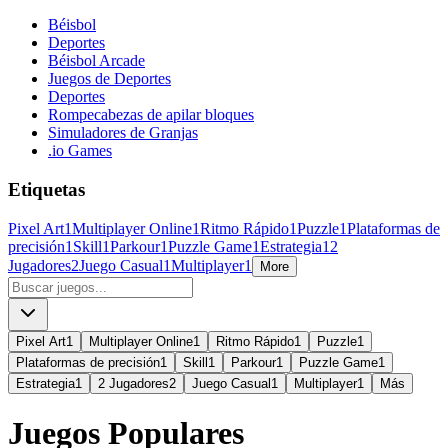
Béisbol
Deportes
Béisbol Arcade
Juegos de Deportes
Deportes
Rompecabezas de apilar bloques
Simuladores de Granjas
.io Games
Etiquetas
Pixel Art
1
Multiplayer Online
1
Ritmo Rápido
1
Puzzle
1
Plataformas de
precisión
1
Skill
1
Parkour
1
Puzzle Game
1
Estrategia
1
2
Jugadores
2
Juego Casual
1
Multiplayer
1
More
Pixel Art
1
Multiplayer Online
1
Ritmo Rápido
1
Puzzle
1
Plataformas de precisión
1
Skill
1
Parkour
1
Puzzle Game
1
Estrategia
1
2 Jugadores
2
Juego Casual
1
Multiplayer
1
Más
Juegos Populares