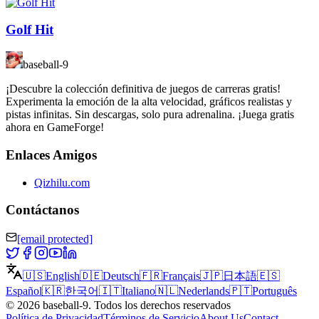
Golf Hit
baseball-9
¡Descubre la colección definitiva de juegos de carreras gratis!
Experimenta la emoción de la alta velocidad, gráficos realistas y
pistas infinitas. Sin descargas, solo pura adrenalina. ¡Juega gratis
ahora en GameForge!
Enlaces Amigos
Qizhilu.com
Contáctanos
[email protected]
🇺🇸
English
🇩🇪
Deutsch
🇫🇷
Français
🇯🇵
日本語
🇪🇸
Español
🇰🇷
한국어
🇮🇹
Italiano
🇳🇱
Nederlands
🇵🇹
Português
©
2026
baseball-9
.
Todos los derechos reservados
Política de Privacidad
Términos de Servicio
About Us
Contact