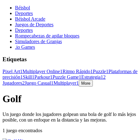
Béisbol
Deportes
Béisbol Arcade
Juegos de Deportes
Deportes
Rompecabezas de apilar bloques
Simuladores de Granjas
.io Games
Etiquetas
Pixel Art
1
Multiplayer Online
1
Ritmo Rápido
1
Puzzle
1
Plataformas de
precisión
1
Skill
1
Parkour
1
Puzzle Game
1
Estrategia
1
2
Jugadores
2
Juego Casual
1
Multiplayer
1
More
Golf
Un juego donde los jugadores golpean una bola de golf lo más lejos
posible, con un enfoque en la distancia y las mejoras.
1 juego encontrados